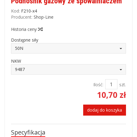
Podnośnik gazowy ze spowalniaczem
Kod:
F210-x4
Producent:
Shop-Line
Historia ceny
Dostępne siły
50N
NKW
9487
Ilość:
szt.
10,70 zł
dodaj do koszyka
Specyfikacja